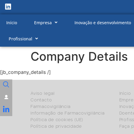
Início
Empresa
Inovação e desenvolvimento
Profissional
Company Details
[jb_company_details /]
Aviso legal
Início
Contacto
Empre
Farmacovigilância
Inova
Informação de Farmacovigilância
Doent
Política de cookies (UE)
Profis
Política de privacidade
Faça p