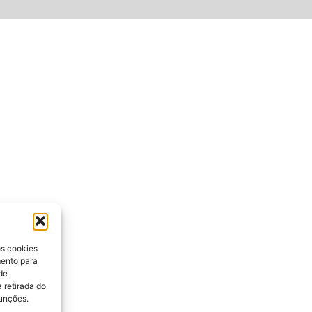
os cookies
mento para
de
 retirada do
funções.