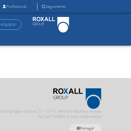
Profissional
Seguimento
 equipa
Via Eng. Edgar Cardoso, 23 – 13º F I 4400-676 Vila Nova de Gaia
Tel: 220 150580 I E-mail: info@roxall.pt
Portugal