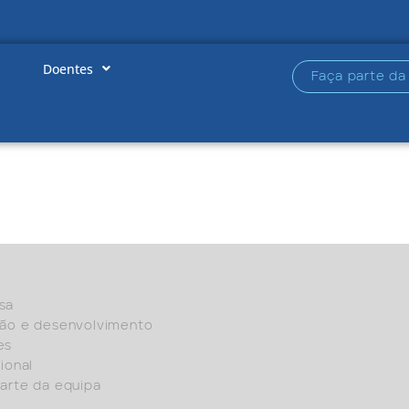
Doentes
Faça parte da
sa
ção e desenvolvimento
es
sional
arte da equipa